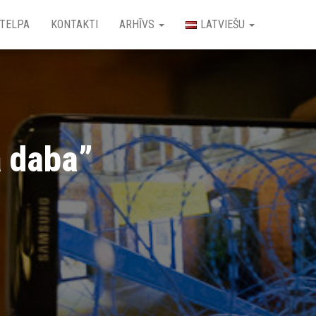
 TELPA
KONTAKTI
ARHĪVS
LATVIEŠU
ā daba”