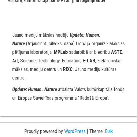
Vispārīga informācija par MPLab ||
info@mplab.lv
Jauno mediju mākslas nedēļu
Update: Human.
Nature
(Atjaunināt: cilvēks, daba) Liepājā organizē Mākslas
pētījumu laboratorija,
MPLab
sadarbībā ar biedrību
ASTE
.
Art, Science, Technology, Education,
E-LAB
, Elektroniskās
mākslas, mediju centru un
RIXC
, Jauno mediju kultūras
centru.
Update: Human. Nature
atbalsta Valsts kultūrkapitāla fonds
un Eiropas Savienības programma “Radošā Eiropa”.
Proudly powered by
WordPress
|
Theme:
Bulk