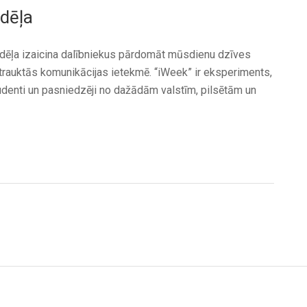
edēļa
nedēļa izaicina dalībniekus pārdomāt mūsdienu dzīves
rtrauktās komunikācijas ietekmē. “iWeek” ir eksperiments,
studenti un pasniedzēji no dažādām valstīm, pilsētām un