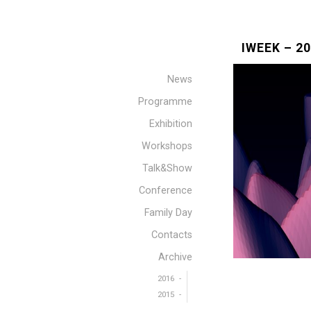
IWEEK – 2
News
Programme
Exhibition
Workshops
Talk&Show
Conference
Family Day
Contacts
Archive
2016
2015