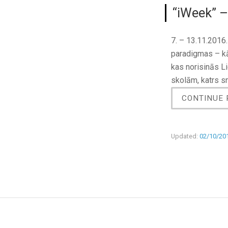
“iWeek” –
7. – 13.11.2016
paradigmas – kā
kas norisinās Li
skolām, katrs s
CONTINUE 
Updated:
02/10/20