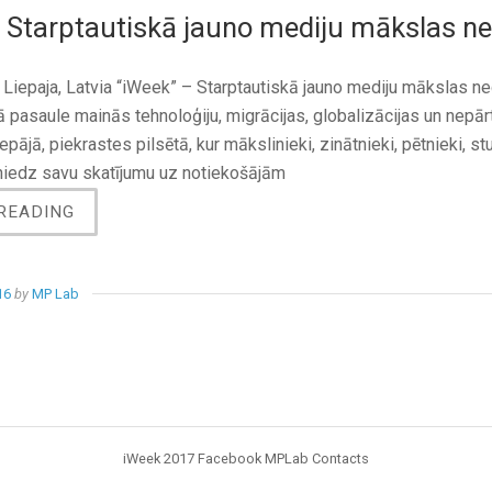
 Starptautiskā jauno mediju mākslas n
. Liepaja, Latvia “iWeek” – Starptautiskā jauno mediju mākslas 
 pasaule mainās tehnoloģiju, migrācijas, globalizācijas un nepā
epājā, piekrastes pilsētā, kur mākslinieki, zinātnieki, pētnieki, 
niedz savu skatījumu uz notiekošājām
READING
“
“
I
W
16
by
MP Lab
E
E
K
”
–
S
T
iWeek 2017
Facebook
MPLab
Contacts
A